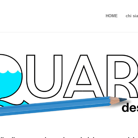
HOME
chi s