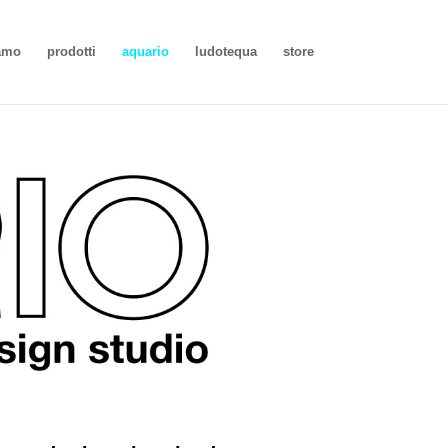
iamo
prodotti
aquario
ludotequa
store