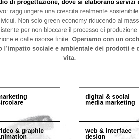
dio di progettazione, dove si elaborano servizi 
ivo: raggiungere una crescita realmente sostenibile,
 individui. Non solo green economy riducendo al ma
sistente per non bloccare il processo di produzione
one e dalle risorse finite.
Operiamo con un occhi
 l’impatto sociale e ambientale dei prodotti e de
vita.
marketing
digital & social
circolare
media marketing
video & graphic
web & interface
animation
design